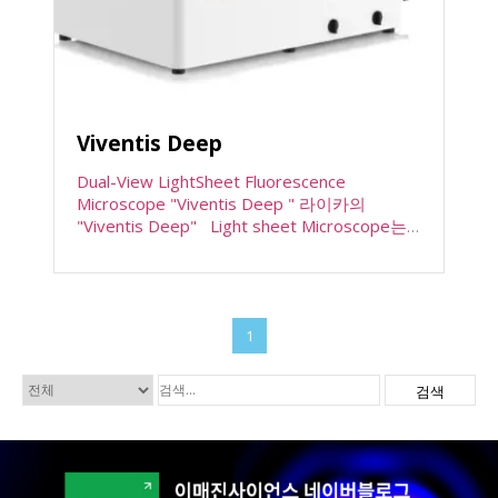
Viventis Deep
Dual-View LightSheet Fluorescence
Microscope "Viventis Deep " 라이카의
"Viventis Deep" Light sheet Microscope는
동
mounting이 쉽고, 해상도가 높으며, 살아있는
영
상태로 배양하면서, 한번에 여러 샘플들을 동시
상
에 장시간 배양하면서 실시간으로 이미징할 수
플
있는 LightSheet Microscope입니다. 즉, 단일
레
세포에서부터 조직 또는 유기체로 성정하는 과
1
이
정들에 대한 이해를 높이기위해 시공간적
어
(Spatio-temporal) 규모로 추적하며 이미징 할
검색
수 있는 이미징시스템입니다. " Viventis Deep"
00:00
00:23
만의 기술적 특장점 Dual Illumination 줄무늬
http://www.emagene.co.kr/wp-
아티팩트(Striping artifacts)를 최소화하고 균
content/uploads/2025/01/41592_2024_221
일한 조명하는 가장 큰 각도에서 샘플을 조명하
3_MOESM4_ESM.mp4
는 두개의 광시트(Light sheet). Dual View