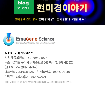
동
Detection 양방향에서 고해상도 대물렌즈를 통
영
해 이미징을 함으로써 샘플이미징의 전체 해상
상
도를 높임 Multi-Position & Open Top Sample
플
Holder open-top sample holder로 인해 샘플
레
마운팅(Sample mounting)이 매우 간단하며,
이
multi chmber를 가지고 있어서, 서로 다른 조건
어
으로 다양한 여러 샘플들을 배양하면서 이미징
00:00
00:05
을 수행할 수 있으며, 실험을 수행하는 과정에
동
쉽게 배양액을 교체할 수 있어서 생리학적 조건
영
을 유지하면서 장시간 이미징을 수행할 수 있습
상
니다. Long Term Live Imaging 고급
플
상호명 : 이매진사이언스
Incubation system이 장착되어 있어서 다양한
레
사업자등록번호 : 317-03-08027
오가노이드(Organoids), Zebrafish embryo 등
이
주소 : 경기도 구리시 갈매순환로 166번길 45, 8층 H813호
살아있는 다앙햔 3D model들에 대해서 부드러
어
(갈매동, 구리갈매아너시티)
운 광시트 기술을 이용하여 샘플들의 생존력을
00:00
00:10
대표번호 : 031-608-9212 /
팩스번호 : 031-608-9215
유지하면서 고해상도 3차원 이미징을 할 수 있
동
이메일 : sales@emagene.co.kr
습니다.
영
COPYRIGHT ⓒ 2024 EMAGENE SCIENCE ALL RIGHTS RESERVED.
상
플
레
이
어