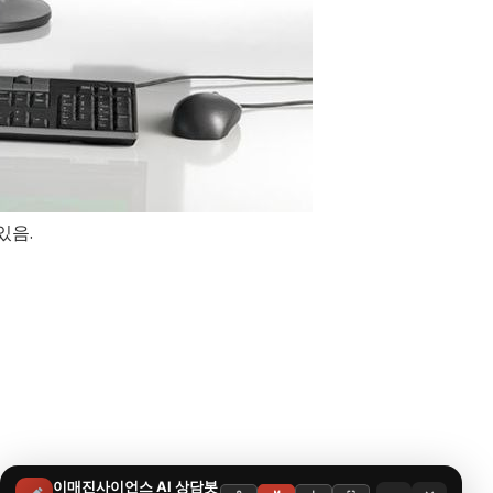
있음.
인쇄
이매진사이언스 AI 상담봇