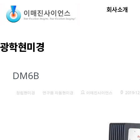
회사소개
광학현미경
DM6B
정립현미경
연구용 자동현미경
이매진사이언스
2019-12