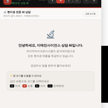
−
✕
S
M
L
⛶
온라인 상담 중
Mateo TL
»
현미경 전문 AI 상담
자
대화 초기화
주
라이카 공식 파트너 · 이매진사이언스
묻
는
질
문
수동슬라이드스캔현미경시스템
용도별 현미경 추천
안녕하세요, 이매진사이언스 상담 AI입니다.
현미경 종류/분류
라이카마이크로시스템즈 공식대리점으로
모든 현미경 제품을 취급하고 있습니다.
형광 현미경이란?
세포관찰용 도립현미경
궁금하신 점을 편하게 물어보세요!
동물실험용 실체현미경
창 크기를 조절할 수 있어요
대물렌즈 선택
상단 버튼으로 크기를 선택하세요
작게
보통
크게
전체화면
S
M
L
⛶
견적문의시 고려사항
온
라