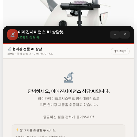
이매진사이언스 AI 상담봇
−
✕
온라인 상담 중
세포관찰용 도립현미경
현미경 전문 AI 상담
자
대화 초기화
명시야, 위상차관찰 용
주
라이카 공식 파트너 · 이매진사이언스
묻
위상차용 대물렌즈 4x/10x/20x/40x
는
질
카메라장착용과 카메라비장착용 크게 구분됨.
문
카메라비장착용으로 구매하시면 차후에 카메라를 장착
수동슬라이드스캔현미경시스템
할 수 없습니다.
용도별 현미경 추천
카메라장착용은 Package로 구성되어 2.5MPixels의 M
안녕하세요, 이매진사이언스 상담 AI입니다.
현미경 종류/분류
C120HD camera 와 5MPixels의 MC170HD camera 중
라이카마이크로시스템즈 공식대리점으로
하나를 선택하여 구성됨.
모든 현미경 제품을 취급하고 있습니다.
형광 현미경이란?
Object guide (XY 조절장치)와 holding frame ( Univer
세포관찰용 도립현미경
궁금하신 점을 편하게 물어보세요!
sal holding frame, Dish용, Microplate용)을 선택할
동물실험용 실체현미경
수 있음.
창 크기를 조절할 수 있어요
기타 다양한 옵션들이 제공이 되며 자세한 구성에 대해
대물렌즈 선택
상단 버튼으로 크기를 선택하세요