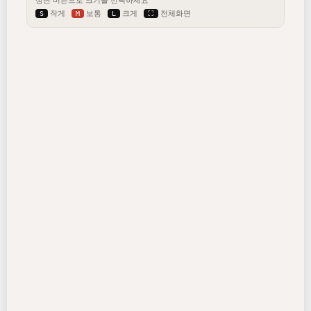
서는 상담이 요구됨.
작게
보통
크게
전체화면
S
M
L
⛶
견적문의시 고려사항
온
라
인
문
의
제품/견적 문의
A/S & 유지보수
데모 신청
주
요
제
품
DMi8 with THUNDER
도립형광현미경
DMi1 with 4KX
4K 도립현미경