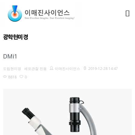
광학현미경
DMi1
도립현미경
세포관찰 전용
이매진사이언스
2019-12-28 14:47
8818
0