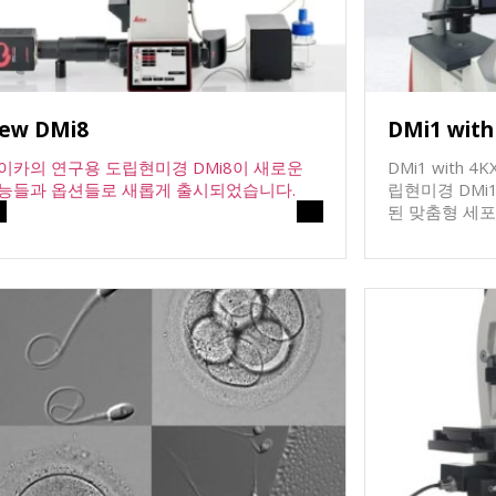
ew DMi8
DMi1 with
이카의 연구용 도립현미경 DMi8이 새로운
DMi1 with
능들과 옵션들로 새롭게 출시되었습니다.
립현미경 DMi1을 
된 맞춤형 세포
DMi1 wit
( DMi
델 / 정면배치형) 거치대를 활용하여 
장착함으로써,
적인 공간활용이 가능합
들 중 모니터
치를 확인하기
00:00
01:29
를 확인해야하는 불
tp://www.emagene.co.kr/wp-
하기위해서 거
ntent/uploads/2025/01/NEW-DMi8.mp4
착하기때문에 
쉽게 샘플영역을 찾을 수 있는 Sample
찰하고 이미지를 얻을
 기능 22mm FOV로 확장되어 넓은 영역
메라와 더불어 
 관찰. Adaptive Immersion with