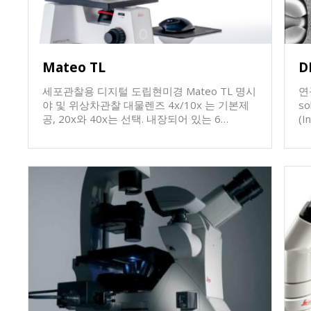
S
이미징 새로운 UI의 
한 
co
Mateo TL
D
능
D
세포관찰용 디지털 도립현미경 Mateo TL 명시
연
야 및 위상차관찰 대물렌즈 4x/10x 는 기본제
sol
공, 20x와 40x는 선택. 내장되어 있는 6
(I
Mpixels CMOS camera 15.6inch Color
여
monitor/ 1920 pixels x 1080pixels/ Tiltable
이
내부저장공간 : 16GB 중 9GB는 operating
됨) IMSI kit를 장착하여 DIC 관찰용
system/ 7GB는 image 및 logfiles 저장 1x
렌즈
USB3.0, 2x USB2.0 Data transfer : USB 또는
답
WIFI connection to smart device Object
위
guide kit ( object guide + 35mm & 60mm
RI
dishes와 slide 이용을 위한 holding frame +
수 있음. RI/
microplate이용을 위한 holding frame)(선택)
mi
Confluency module (선택) WIFI dongle
한
2.4GHz for data transfer (선택)
는