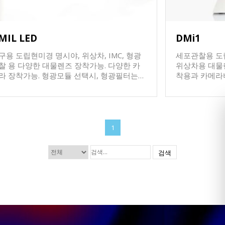
MIL LED
DMi1
 도립현미경 명시야, 위상차, IMC, 형광
세포관찰용 도립현미경 명시
 대물렌즈 장착가능. 다양한 카
위상차용 대물렌즈 4
착가능. 형광모듈 선택시, 형광필터는
착용과 카메라비장
라이드방식으로 최대 3개까지 장착할 수 있
장착용으로 구
olding
할 수 없습니다. 카메라장착용은 Package로
ame ( Universal holding frame, Dish용,
성되어 2.5MPi
croplate용)을 선택할 수 있음. 기타 다양한
5MPixels의 
션들이 제공이 되며 자세한 구성에 대해서는
택하여 구성됨. Object guide (XY 조절장치
1
담이 요구됨.
holding frame 
용, Microplat
검색
한 옵션들이 
는 상담이 요구