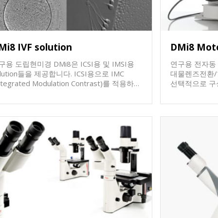
해상도의 이미
martCORR 기술 적용하여 고해상도 스마트
장 및 분석할 수 있습니다.
LAS X Navigator 로 편리
인증을 받은 제품들
탐색 및 넓은 영역 이미징 Spinning Disk
도립현미경에 최적
nfocal 등 다양한 옵션들 장착 THUNDER 기
10x/ 20x
Mi8 IVF solution
DMi8 Mot
을 포함하거나 추후에 추가장착가능 새로운
착하게됩니다. 카메라가 현미경의 후면에 장착
Mi8로 나만의 맞춤형 고해상도 이미징시스템
되기때문에, U
구용 도립현미경 DMi8은 ICSI용 및 IMSI용
연구용 전자동
을 구성해보세요.
하기 편리하도록
ution들을 제공합니다. ICSI용으로 IMC
대물렌즈전환/형
을 높였습니다. 필요에따라 40x 위상차 대물
ntegrated Modulation Contrast)를 적용하
선택적으로 구성할 수
즈, Object gu
, 대물렌즈 4x/10x/20x/40x/63x 까지 호환
Touchscreen
Desktop P
 됨. (타사는 특정렌즈에 대해서만 IMC적용
move 또는 STP
도 선택적 맞춤형으로 구성할 수 있습니다. 온
 100x 대물
해서도 조작가능. LAS X software를
라인 문의를 
 ( oil 사용 또는 미사용) 및 Variozoom 아
모든 조작 가능. 명시야,암시야, 위상차, 편
드리도록 하겠습니다. 감사합니다.
터를 활용하여 sperm의 morphology 분석을
DIC, 형광 관찰가능 다양한 대물
4KX 전용 온
해 LCD screen에 최대 8000x까지 확대가능.
장착가능 접안렌즈 10x/ 25mm Field of view
/Octax/HamilonThorne 사의 laser를 장착할
다양한 카메라 장착가능 기
Eppendorf/Narishige사의
제공이 되며 
cromanipulator를 장착할 수 있음. 기타 다양
구됨.
 옵션들이 제공이 되며 자세한 구성에 대해서
 상담이 요구됨.