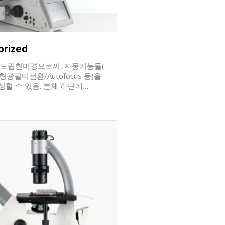
지를 관찰하고 이미지를 얻고 저
 이 모든 구성품은 KC
로 공급합니다. 세포관찰용
의 구성을 하였으며, 4x/
 위상차용 대물렌즈들을 기본으로 장
orized
SB 저장장치에 이미지들을 저장
 도립현미경으로써, 자동기능들(
 USB 허브가 장착하여 편의성
광필터전환/Autofocus 등)을
렌
 있음. 본체 하단에
ide with holders, 다양한 거치대,
이 있어 현미경 조작가능 Smart
C 연결 등 다양한 옵션들에 대해서
6000 remote controller를 통
 통해서도
통해 연락주시면 빠른 시간에 연락
광,
 DMi1 with
렌즈 6개까지
라인 문의 바로가기
타 다양한 옵션들이
자세한 구성에 대해서는 상담이 요