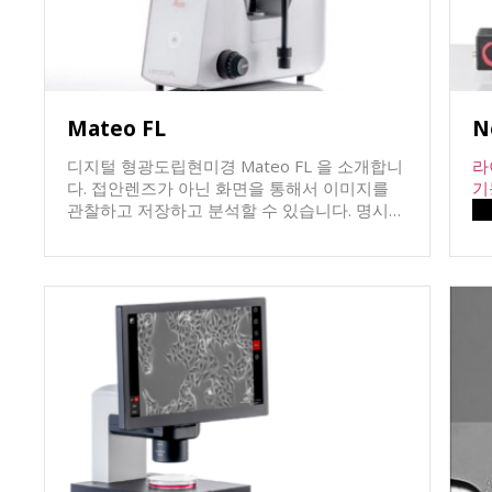
Mateo FL
N
디지털 형광도립현미경 Mateo FL 을 소개합니
라
다. 접안렌즈가 아닌 화면을 통해서 이미지를
기
동
관찰하고 저장하고 분석할 수 있습니다. 명시
영
야/위상차/형광관찰이 가능하고, 컬러카메라와
상
형광용 monochrome 카메라가 장착되어 있어
플
관찰법에 맞게 전환되어 이미지를 얻게 됩니다.
레
인코딩된 기능들로 쉽고 정확하게 조작이 가능
이
하고, motorized filter wheel이 장착되어 있어
어
서 설정된 형광파장에 맞게 형광필터가 자동으
로 변환되면서 이미징을 수행할 수 있습니다.
터치스크린방식의 모니터장착으로 쉽게 다양
ht
한 기능들을 사용할 수 있습니다.
co
손
Finder
을 한눈에