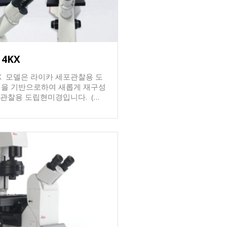
 4KX
 4KX 모델은 라이카 세포관찰용 도
기반으로하여 새롭게 재구성
관찰용 도립현미경입니다. (
h 4KX1 모델 / 측면배치형 )
1 with 4KX2 모
모니터를
 좁은 세포배양실에 설치시 효율
니다. 기존의 타 현미경
를 전방에 설치하게되면 샘플의 위
위해서 모니터 옆으로 관찰위치
편함이 있습니다. 이를 개선
치대를 통해 모니터를 후방에 장
관찰샘플을 직접 확인하면서 관
 수 있습니다. 또한 4K 카
4K 모니터를 장착함으로써, 고