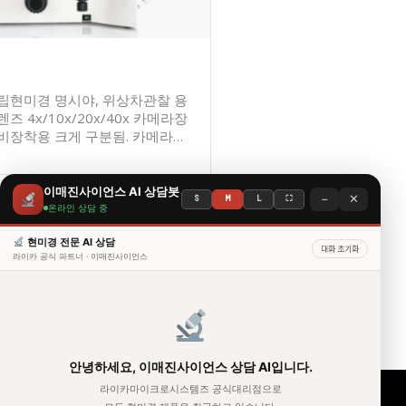
야, 위상차관찰 용
x/10x/20x/40x 카메라장
착용 크게 구분됨. 카메라비
매하시면 차후에 카메라를 장착
 구
xels의 MC120HD camera 와
이매진사이언스 AI 상담봇
−
✕
S
M
L
⛶
MC170HD camera 중 하나를 선
온라인 상담 중
)와
( Universal holding frame, Dish
현미경 전문 AI 상담
자
대화 초기화
주
라이카 공식 파트너 · 이매진사이언스
e용)을 선택할 수 있음. 기타 다양
묻
제공이 되며 자세한 구성에 대해서
는
질
됨.
문
수동슬라이드스캔현미경시스템
용도별 현미경 추천
안녕하세요, 이매진사이언스 상담 AI입니다.
현미경 종류/분류
라이카마이크로시스템즈 공식대리점으로